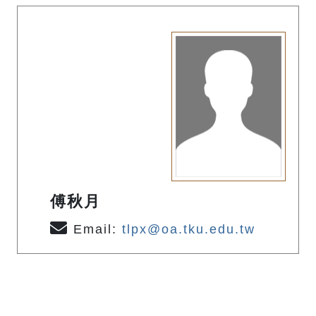
傅秋月
Email:
tlpx@oa.tku.edu.tw