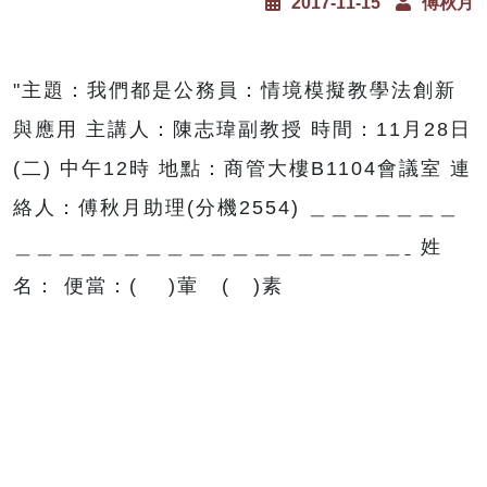
2017-11-15
傅秋月
"主題：我們都是公務員：情境模擬教學法創新
與應用 主講人：陳志瑋副教授 時間：11月28日
(二) 中午12時 地點：商管大樓B1104會議室 連
絡人：傅秋月助理(分機2554) ＿＿＿＿＿＿＿
＿＿＿＿＿＿＿＿＿＿＿＿＿＿＿＿＿＿ˍ 姓
名： 便當：( )葷 ( )素