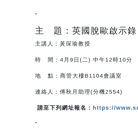
"
主 題：英國脫歐啟示錄
主講人：黃琛瑜教授
時 間：4月9日(二) 中午12時10分
地 點：商管大樓B1104會議室
連絡人：傅秋月助理(分機2554)
請至下列網址報名：
https://www.
"