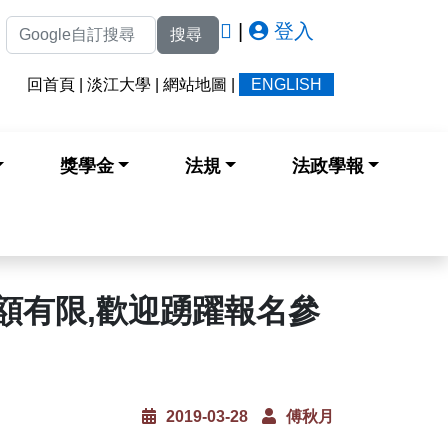
|
登入
搜尋
回首頁
|
淡江大學
|
網站地圖
|
ENGLISH
獎學金
法規
法政學報
,名額有限,歡迎踴躍報名參
2019-03-28
傅秋月