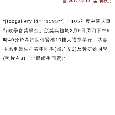
2017-02-10
傅秋月
"[foogallery id=""1595""] 「105年度中國人事
行政學會獎學金」頒獎典禮於2月9日周四下午5
時40分於考試院傳賢樓10樓大禮堂舉行。恭喜
本系畢業生牟筱雯同學(照片左2)及黃妍甄同學
(照片右3)，全體師生同賀!"