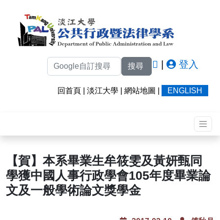
|
登入
搜尋
回首頁
|
淡江大學
|
網站地圖
|
ENGLISH
【賀】本系畢業生牟筱雯及黃妍甄同
學獲中國人事行政學會105年度畢業論
文及一般學術論文獎學金